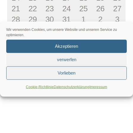
1
1
1
1
1
1
1
21
22
23
24
25
26
27
Veranstaltungen
Veranstaltung
Veranstaltung
Veranstaltungen
Veranstaltung
Veranstalt
Veran
1
1
1
1
0
1
0
28
29
30
31
1
2
3
Veranstaltung
Veranstaltung
Veranstaltung
Veranstaltung
Veranstaltung
Veranstalt
Veran
Veranstaltung
Veranstaltung
Veranstaltung
Veranstaltung
Veranstaltunge
Veranstal
Vera
Wir verwenden Cookies, um unsere Website und unseren Service zu
optimieren.
Juni
Dieser Monat
Aug.
Akzeptieren
verwerfen
KALENDER ABONNIEREN
Vorlieben
Cookie-Richtlinie
Datenschutzerklärung
Impressum