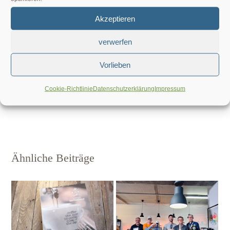
unsere Postkarten angekommen. Wieder ein
Akzeptieren
sehr schönes Gimmick unserer geschätzten
verwerfen
Grafikerin Bettina Uhse. Merci!
Vorlieben
Gefällt mir:
Cookie-Richtlinie
Datenschutzerklärung
Impressum
Ähnliche Beiträge