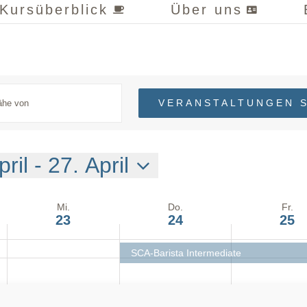
an
an
an
23,
24,
25,
Kursüberblick
Über uns
diesem
diesem
diesem
2025
2025
2025
Tag.
Tag.
Tag.
VERANSTALTUNGEN 
pril
 - 
27. April
m
ählen.
Mi.
Do.
Fr.
23
24
25
ungen.
SCA-Barista Intermediate