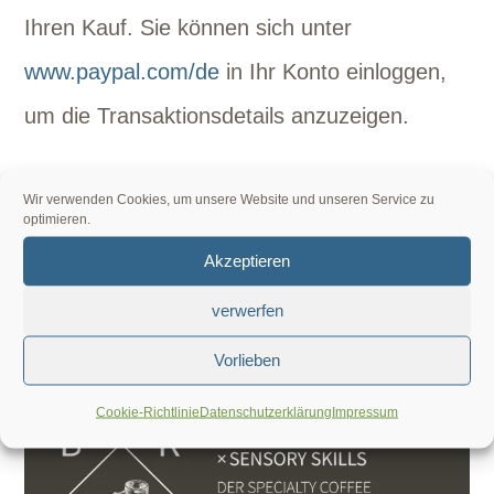
Ihren Kauf. Sie können sich unter
www.paypal.com/de
in Ihr Konto einloggen,
um die Transaktionsdetails anzuzeigen.
Wir freuen uns auf Ihren Besuch der Bonner
Wir verwenden Cookies, um unsere Website und unseren Service zu
optimieren.
Kaffeeschule!
Akzeptieren
verwerfen
Vorlieben
Cookie-Richtlinie
Datenschutzerklärung
Impressum