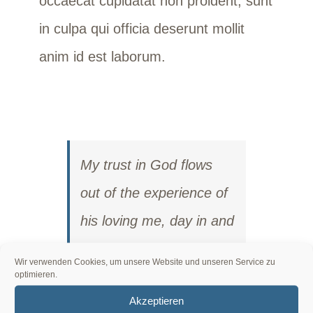
occaecat cupidatat non proident, sunt
in culpa qui officia deserunt mollit
anim id est laborum.
My trust in God flows
out of the experience of
his loving me, day in and
day out, whether the day
Wir verwenden Cookies, um unsere Website und unseren Service zu
is stormy or fair, whether
optimieren.
Akzeptieren
I’m sick or in good