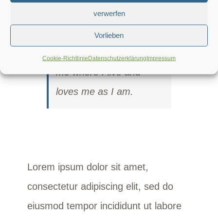
health, whether I’m in a
verwerfen
state of grace or
Vorlieben
disgrace. He comes to
Cookie-Richtlinie
Datenschutzerklärung
Impressum
me where I live and
loves me as I am.
Lorem ipsum dolor sit amet,
consectetur adipiscing elit, sed do
eiusmod tempor incididunt ut labore