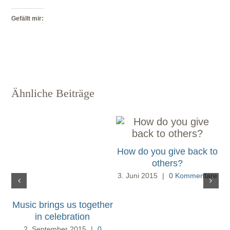
Gefällt mir:
Ähnliche Beiträge
How do you give back to
others?
3. Juni 2015
|
0 Kommentare
3.
Music brings us together
in celebration
2. September 2015
|
0