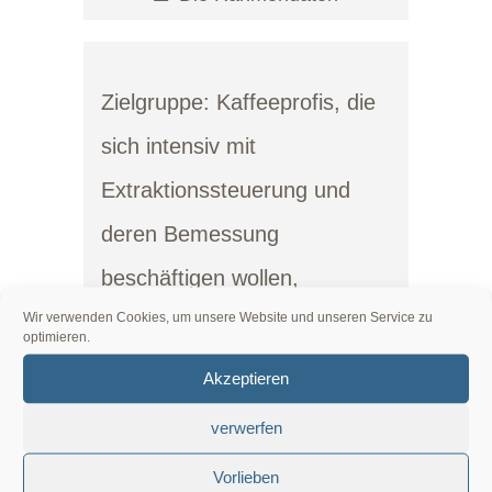
Zielgruppe:
Kaffeeprofis, die
sich intensiv mit
Extraktionssteuerung und
deren Bemessung
beschäftigen wollen,
Wir verwenden Cookies, um unsere Website und unseren Service zu
Kaffeeliebhaber/innen, die ihr
optimieren.
Wissen vertiefen möchten.
Akzeptieren
Seminardauer:
Zwei Tage 10-
verwerfen
17/17.30 Uhr
Vorlieben