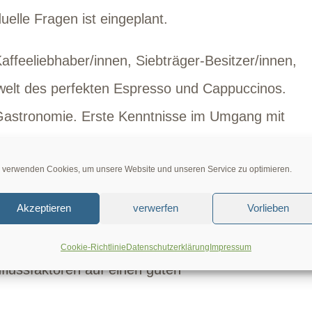
elle Fragen ist eingeplant.
Kaffeeliebhaber/innen, Siebträger-Besitzer/innen,
rwelt des perfekten Espresso und Cappuccinos.
er Gastronomie. Erste Kenntnisse im Umgang mit
cht zwingend erforderlich.
 verwenden Cookies, um unsere Website und unseren Service zu optimieren.
Akzeptieren
verwerfen
Vorlieben
immung in der Kaffeeindustrie
ualty vs. Industriekaffee
Cookie-Richtlinie
Datenschutzerklärung
Impressum
lussfaktoren auf einen guten