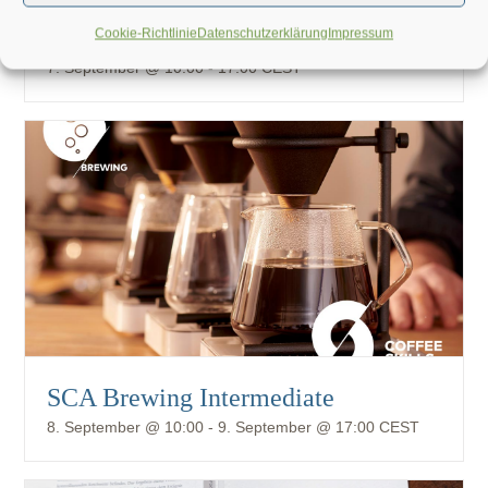
SCA Brewing Foundation
Cookie-Richtlinie
Datenschutzerklärung
Impressum
7. September @ 10:00
-
17:00
CEST
SCA Brewing Intermediate
8. September @ 10:00
-
9. September @ 17:00
CEST