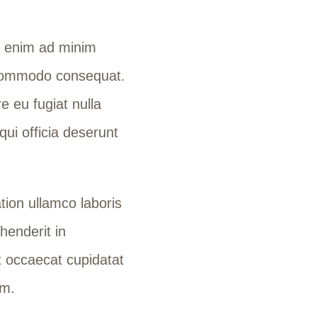
t enim ad minim
a commodo consequat.
re eu fugiat nulla
qui officia deserunt
ion ullamco laboris
henderit in
nt occaecat cupidatat
um.