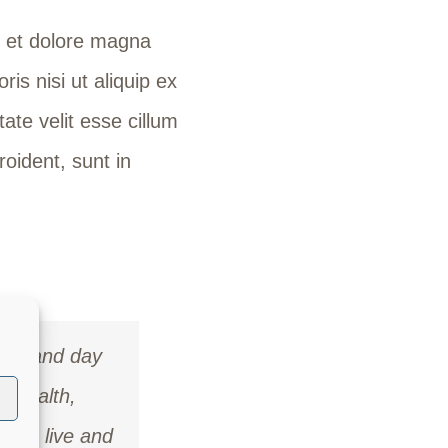
e et dolore magna
is nisi ut aliquip ex
ate velit esse cillum
roident, sunt in
y in and day
d health,
re I live and