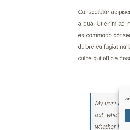
Consectetur adipisci
aliqua. Ut enim ad m
ea commodo consequat
dolore eu fugiat nul
culpa qui officia des
Wir
My trust in G
out, whether 
whether I’m i