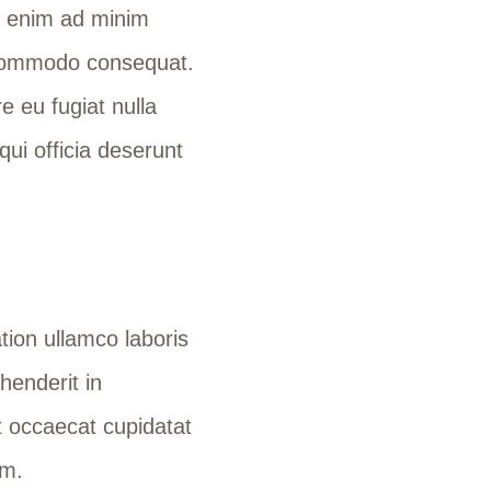
t enim ad minim
a commodo consequat.
re eu fugiat nulla
qui officia deserunt
ion ullamco laboris
henderit in
nt occaecat cupidatat
um.