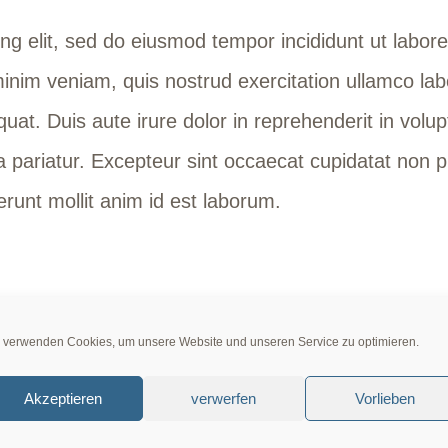
ng elit, sed do eiusmod tempor incididunt ut labor
inim veniam, quis nostrud exercitation ullamco labor
. Duis aute irure dolor in reprehenderit in volupt
la pariatur. Excepteur sint occaecat cupidatat non p
erunt mollit anim id est laborum.
 verwenden Cookies, um unsere Website und unseren Service zu optimieren.
od flows out of the experience of his loving me, da
the day is stormy or fair, whether I’m sick or in goo
Akzeptieren
verwerfen
Vorlieben
n a state of grace or disgrace. He comes to me whe