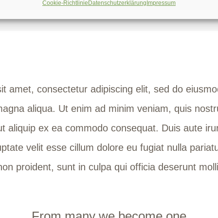
Cookie-Richtlinie
Datenschutzerklärung
Impressum
I am.
t amet, consectetur adipiscing elit, sed do eiusmo
 magna aliqua. Ut enim ad minim veniam, quis nostr
 ut aliquip ex ea commodo consequat. Duis aute irur
ptate velit esse cillum dolore eu fugiat nulla pariat
on proident, sunt in culpa qui officia deserunt molli
From many we become one